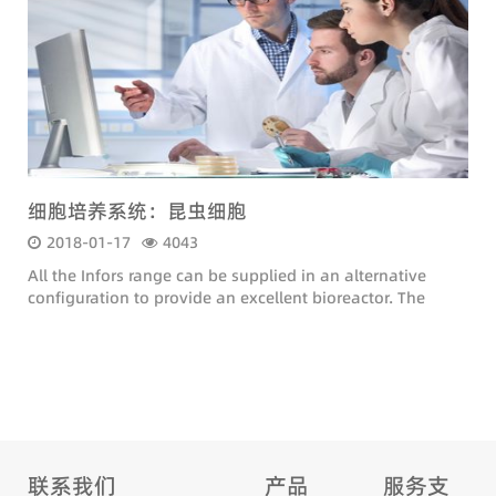
细胞培养系统：昆虫细胞
2018-01-17
4043
All the Infors range can be supplied in an alternative
configuration to provide an excellent bioreactor. The
following adaptations are made:
联系我们
产品
服务支