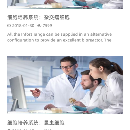
细胞培养系统：杂交瘤细胞
2018-01-30
7599
All the Infors range can be supplied in an alternative
configuration to provide an excellent bioreactor. The
following adaptations are made:
细胞培养系统：昆虫细胞