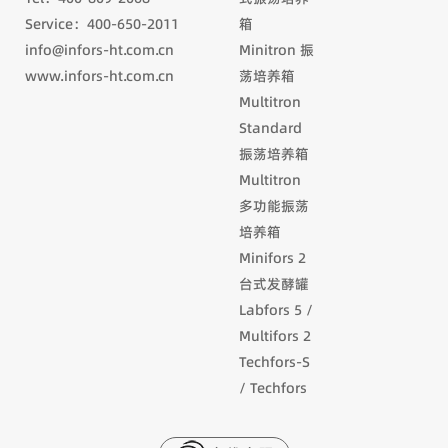
Service：400-650-2011
箱
info@infors-ht.com.cn
Minitron 振
www.infors-ht.com.cn
荡培养箱
Multitron
Standard
振荡培养箱
Multitron
多功能振荡
培养箱
Minifors 2
台式发酵罐
Labfors 5 /
Multifors 2
Techfors-S
/ Techfors