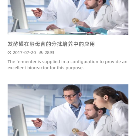
发酵罐在酵母菌的分批培养中的应用
2017-07-20
2893
The fermenter is supplied in a configuration to provide an
excellent bioreactor for this purpose.