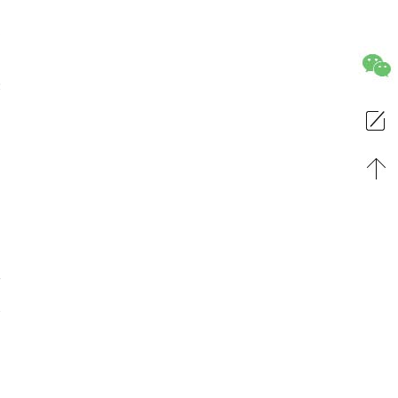
之
表
页