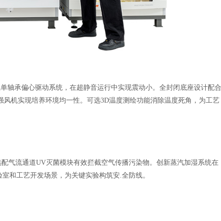
n搭载单轴承偏心驱动系统，在超静音运行中实现震动小。全封闭底座设计配
强风机实现培养环境均一性。可选3D温度测绘功能消除温度死角，为工艺
配气流通道UV灭菌模块有效拦截空气传播污染物。创新蒸汽加湿系统在
验室和工艺开发场景，为关键实验构筑安.全防线。