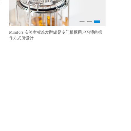
g
1
2
3
Minifors 实验室标准发酵罐是专门根据用户习惯的操
Multitr
YSI 生化
作方式所设计
荡培养，也能
金标准的殊荣