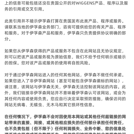
上的信息可能包括还没在贵国公开的对WIGGENS产品、程序以及服
务的引用或交叉引用。
此类引用并不暗示伊孚森打算在贵国发布此类产品、程序或服务。
请联系当地的伊孚森业务部门，咨询可提供给您的有关产品、程序
和服务。对于伊孚森产品和服务，伊孚森只负责提供协议明确的部
分。
如果您从伊孚森获得的产品或服务不包含在此网站且无协议规定，
则可以把该产品或服务视为原始信息，我们不给予任何明示或暗示
的担保。您对该产品或服务的使用将自担风险。
对于通过伊孚森网站进入的任何其他网站，伊孚森不做任何承诺。
如果您进入了非伊孚森网站（甚至可能包含伊孚森徽标的网站），
请注意，该网站与伊孚森无关，伊孚森无法控制该网站的内容。此
外，我们链接非伊孚森网站并不意味着伊孚森认可该网站，或会为
其任何内容或使用负责。您应自行决定采取预防措施，确保访问的
网站无病毒、无蠕虫、无木马和其它损坏性信息。
在任何情况下，伊孚森不会对因使用本网站或其他任何超链接的网
站带来的直接、间接、或其他相应损失的任何部分承担任何责任，
也不负责包括（但不限于）任何利润损失、业务中断、您的信息处