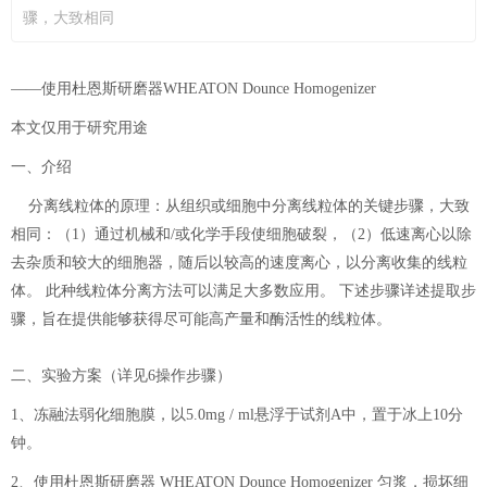
骤，大致相同
——使用杜恩斯研磨器WHEATON Dounce Homogenizer
本文仅用于研究用途
一、介绍
分离线粒体的原理：从组织或细胞中分离线粒体的关键步骤，大致
相同：（1）通过机械和/或化学手段使细胞破裂，（2）低速离心以除
去杂质和较大的细胞器，随后以较高的速度离心，以分离收集的线粒
体。 此种线粒体分离方法可以满足大多数应用。 下述步骤详述提取步
骤，旨在提供能够获得尽可能高产量和酶活性的线粒体。
二、实验方案（详见6操作步骤）
1、冻融法弱化细胞膜，以5.0mg / ml悬浮于试剂A中，置于冰上10分
钟。
2、使用杜恩斯研磨器 WHEATON Dounce Homogenizer 匀浆，损坏细