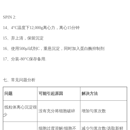
SPIN 2:
14、4°C温度下12,000g离心力，离心15分钟
15、弃上清，保留沉淀
16、使用500μl试剂C，重悬沉淀，同时加入蛋白酶抑制剂
17、分装-80°C保存备用.
七、常见问题分析
问题
可能引起原因
解决方法
线粒体离心沉淀很
没有充分将细胞破碎
增加匀浆次数
少
细胞过度溶解/细胞不
减少匀浆次数/选取新鲜