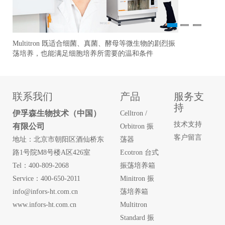
1
2
3
Multitron 既适合细菌、真菌、酵母等微生物的剧烈振
Y
Mi
荡培养，也能满足细胞培养所需要的温和条件
金
作
联系我们
产品
服务支
持
伊孚森生物技术（中国）
Celltron /
技术支持
有限公司
Orbitron 振
客户留言
地址：北京市朝阳区酒仙桥东
荡器
路1号院M8号楼A区426室
Ecotron 台式
Tel：400-809-2068
振荡培养箱
Service：400-650-2011
Minitron 振
info@infors-ht.com.cn
荡培养箱
www.infors-ht.com.cn
Multitron
Standard 振