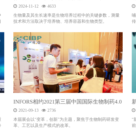
2024-11-12
4633
中
生物量及其生长速率是生物培养过程中的关键参数，测量
哺
细
技术和方法取决于培养物、培养容器和生物类型。
传
液的
养
INFORS相约2021第三届中国国际生物制药4.0
峰会
2021-09-13
2736
重
本届展会以“变革，创新”为主题，聚焦于生物制药研发变
“
》
革、工艺以及生产模式的改革。
前
性