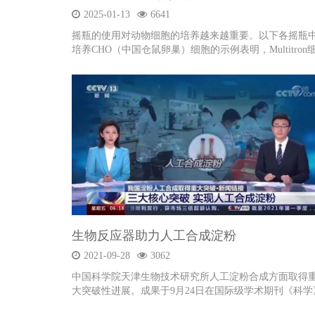
2025-01-13
6641
摇瓶的使用对动物细胞的培养越来越重要。以下各摇瓶
培养CHO（中国仓鼠卵巢）细胞的示例表明，Multitron
胞培养摇床（INFORS HT，CH Bottmingen）适合种子
生产。
生物反应器助力人工合成淀粉
2021-09-28
3062
中国科学院天津生物技术研究所人工淀粉合成方面取得
大突破性进展。成果于9月24日在国际级学术期刊《科学
上发表。